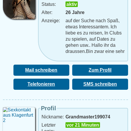
Status:
aktiv
Alter:
26 Jahre
Anzeige:
auf der Suche nach Spaß,
etwas Interessantem. Ich
liebe es zu reisen, In Clubs
zu spielen, auf Dates zu
gehen usw.. Hallo ihr da
draussen.Bin zwar eine sehr
selbständige junge
Frau...dennoch auf Liebe
und Zärtlichkeit angewi
Mail schreiben
Zum Profil
Telefonieren
SMS schreiben
Profil
Nickname:
Grandmaster199074
Letzter
vor 21 Minuten