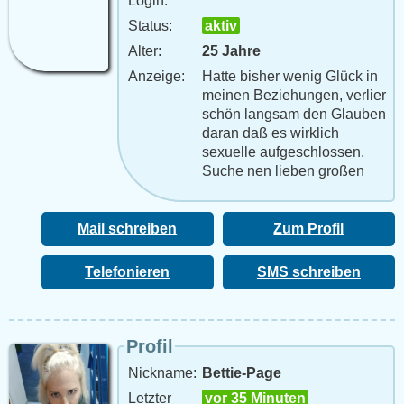
Login:
Status:
aktiv
Alter:
25 Jahre
Anzeige:
Hatte bisher wenig Glück in
meinen Beziehungen, verlier
schön langsam den Glauben
daran daß es wirklich
sexuelle aufgeschlossen.
Suche nen lieben großen
Boy, der genauso spontan
und aufgeschlossenen ist
wie ich.LetÂ´s have Fun
Mail schreiben
Zum Profil
Telefonieren
SMS schreiben
Profil
Nickname:
Bettie-Page
Letzter
vor 35 Minuten