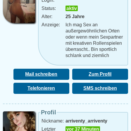
Login:
Status:
aktiv
Alter:
25 Jahre
Anzeige:
Ich mag Sex an
außergewöhnlichen Orten
oder wenn mein Sexpartner
mit kreativen Rollenspielen
überrascht.. Bin sportlich
schlank und ziemlich
durchgeknallt. Aber ich hoffe
das hindert die netten Jungs
nicht
Mail schreiben
Zum Profil
Telefonieren
SMS schreiben
Profil
Nickname:
arriventy_arriventy
Letzter
vor 37 Minuten