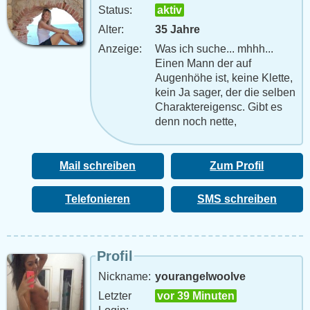
Status:
aktiv
Alter:
35 Jahre
Anzeige:
Was ich suche... mhhh...
Einen Mann der auf
Augenhöhe ist, keine Klette,
kein Ja sager, der die selben
Charaktereigensc. Gibt es
denn noch nette,
humorvolle, romantische
und ehrliche Männer für eine
harmonische und liebevolle
Mail schreiben
Zum Profil
Bez
Telefonieren
SMS schreiben
Profil
Nickname:
yourangelwoolve
Letzter
vor 39 Minuten