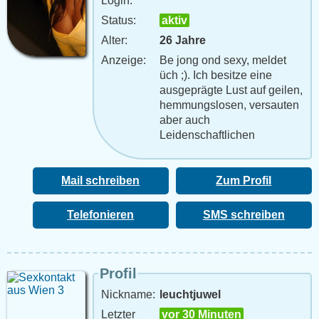
Login:
Status:
aktiv
Alter:
26 Jahre
Anzeige:
Be jong ond sexy, meldet
üch ;). Ich besitze eine
ausgeprägte Lust auf geilen,
hemmungslosen, versauten
aber auch
Leidenschaftlichen
Mail schreiben
Zum Profil
Telefonieren
SMS schreiben
Profil
Nickname:
leuchtjuwel
Letzter
vor 30 Minuten