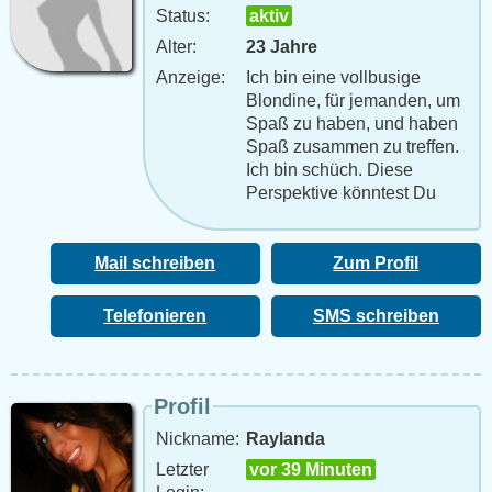
Status:
aktiv
Alter:
23 Jahre
Anzeige:
Ich bin eine vollbusige
Blondine, für jemanden, um
Spaß zu haben, und haben
Spaß zusammen zu treffen.
Ich bin schüch. Diese
Perspektive könntest Du
bald vielleicht auch
genießen... Gefällts?
Mail schreiben
Zum Profil
Telefonieren
SMS schreiben
Profil
Nickname:
Raylanda
Letzter
vor 39 Minuten