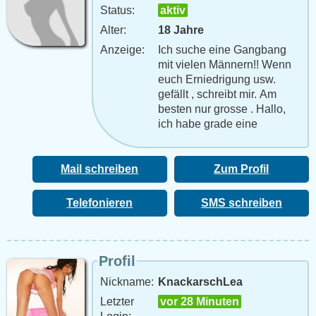
Status:
aktiv
Alter:
18 Jahre
Anzeige:
Ich suche eine Gangbang
mit vielen Männern!! Wenn
euch Erniedrigung usw.
gefällt , schreibt mir. Am
besten nur grosse . Hallo,
ich habe grade eine
Riesenlust darauf, mich
befummeln und lecken zu
lassen. Bitte nur reife und
Mail schreiben
Zum Profil
seriös
Telefonieren
SMS schreiben
Profil
Nickname:
KnackarschLea
Letzter
vor 28 Minuten