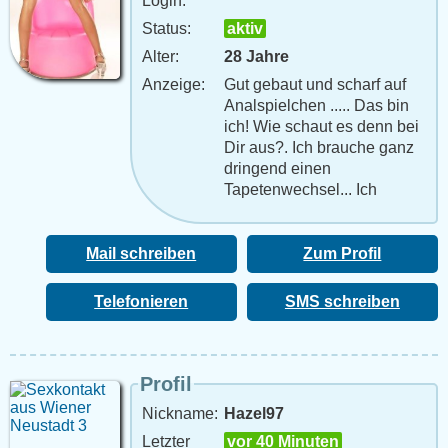
Login:
Status:
aktiv
Alter:
28 Jahre
Anzeige:
Gut gebaut und scharf auf
Analspielchen ..... Das bin
ich! Wie schaut es denn bei
Dir aus?. Ich brauche ganz
dringend einen
Tapetenwechsel... Ich
brauche es wirklich schnell
;)
Mail schreiben
Zum Profil
Telefonieren
SMS schreiben
Profil
Nickname:
Hazel97
Letzter
vor 40 Minuten